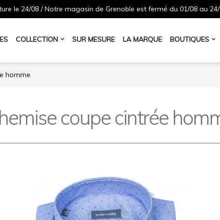
ure le 24/08 / Notre magasin de Grenoble est fermé du 01/08 au 24/
ES
COLLECTION
SUR MESURE
LA MARQUE
BOUTIQUES
rée homme
hemise coupe cintrée hom