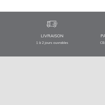
LIVRAISON
P
1 à 2 jours ouvrables
CB,