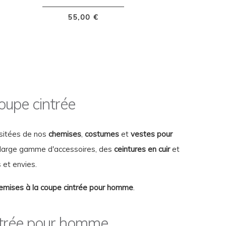
55,00 €
upe cintrée
isitées de nos
chemises
,
costumes
et
vestes pour
 large gamme d'accessoires, des
ceintures en cuir
et
 et envies.
emises à la coupe cintrée pour homme
.
intrée pour homme