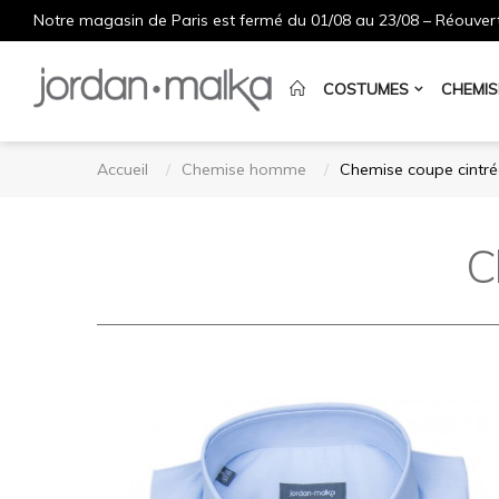
Notre magasin de Paris est fermé du 01/08 au 23/08 – Réouvert
COSTUMES
CHEMIS
Accueil
Chemise homme
Chemise coupe cint
C