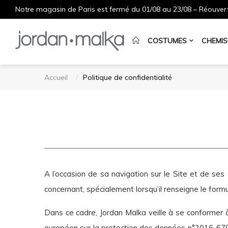
Notre magasin de Paris est fermé du 01/08 au 23/08 – Réouvert
COSTUMES
CHEMIS
Accueil
Politique de confidentialité
A l’occasion de sa navigation sur le Site et de s
concernant, spécialement lorsqu’il renseigne le form
Dans ce cadre, Jordan Malka veille à se conformer à
européen sur la protection des données n°2016-679 du 