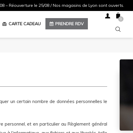
08 – Réouverture le 25/08 / Nos magasins de Lyon sont ouverts.
0
CARTE CADEAU
PRENDRE RDV
redeem
iquer un certain nombre de données personnelles le
re personnel, et en particulier au Règlement général
 à l’informatique, aux fichiers et aux libertés, telle