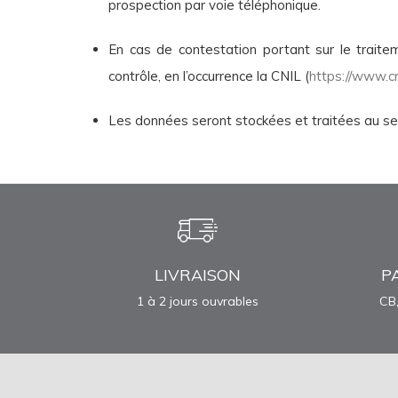
prospection par voie téléphonique.
En cas de contestation portant sur le traitem
contrôle, en l’occurrence la CNIL (
https://www.cni
Les données seront stockées et traitées au se
LIVRAISON
P
1 à 2 jours ouvrables
CB,