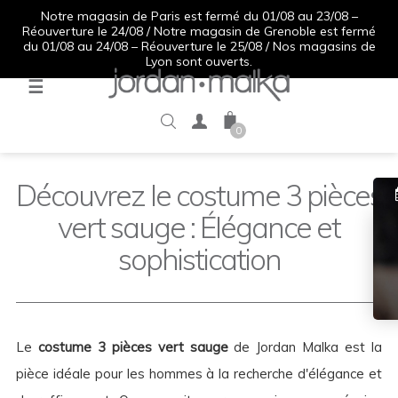
Notre magasin de Paris est fermé du 01/08 au 23/08 –
Réouverture le 24/08 / Notre magasin de Grenoble est fermé
du 01/08 au 24/08 – Réouverture le 25/08 / Nos magasins de
Lyon sont ouverts.
Basculer
☰
la
navigation
0
Découvrez le costume 3 pièces
vert sauge : Élégance et
sophistication
Le
costume 3 pièces vert sauge
de Jordan Malka est la
pièce idéale pour les hommes à la recherche d'élégance et