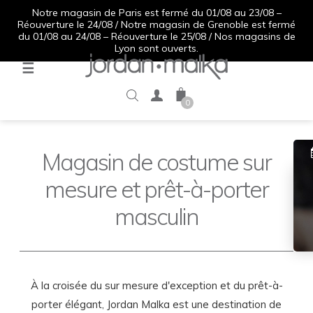
Notre magasin de Paris est fermé du 01/08 au 23/08 –
Réouverture le 24/08 / Notre magasin de Grenoble est fermé
du 01/08 au 24/08 – Réouverture le 25/08 / Nos magasins de
Lyon sont ouverts.
Basculer
☰
la
navigation
0
Magasin de costume sur
mesure et prêt-à-porter
masculin
À la croisée du sur mesure d'exception et du prêt-à-
porter élégant, Jordan Malka est une destination de