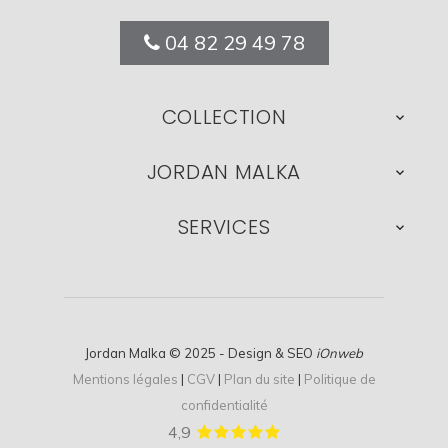
04 82 29 49 78
COLLECTION

JORDAN MALKA

SERVICES

Jordan Malka © 2025 - Design & SEO
iOnweb
Mentions légales
|
CGV
|
Plan du site
|
Politique de
confidentialité
4,9