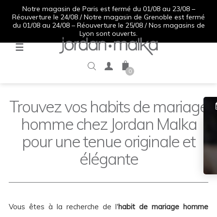
Notre magasin de Paris est fermé du 01/08 au 23/08 –
Réouverture le 24/08 / Notre magasin de Grenoble est fermé
du 01/08 au 24/08 – Réouverture le 25/08 / Nos magasins de
Lyon sont ouverts.
Basculer
☰
la
navigation
0
Trouvez vos habits de mariage
homme chez Jordan Malka
pour une tenue originale et
élégante
Vous êtes à la recherche de l'
habit de mariage homme