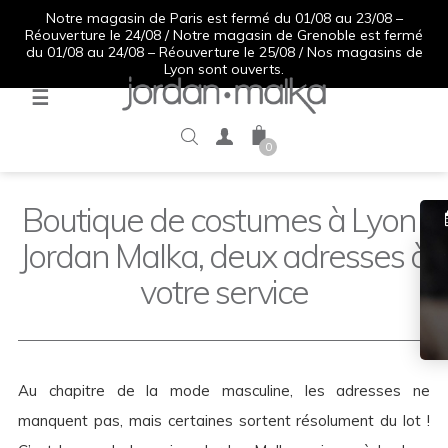
Notre magasin de Paris est fermé du 01/08 au 23/08 –
Réouverture le 24/08 / Notre magasin de Grenoble est fermé
du 01/08 au 24/08 – Réouverture le 25/08 / Nos magasins de
Lyon sont ouverts.
Basculer
☰
la
navigation
0
Boutique de costumes à Lyon :
Jordan Malka, deux adresses à
votre service
Au chapitre de la mode masculine, les adresses ne
manquent pas, mais certaines sortent résolument du lot !