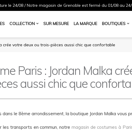
ure le 24/08 / Notre magasin de Grenoble est fermé du 01/08 au 24/
ES
COLLECTION
SUR MESURE
LA MARQUE
BOUTIQUES
crée votre deux ou trois-pièces aussi chic que confortable
 Paris : Jordan Malka crée 
èces aussi chic que conforta
es dans le 8ème arrondissement, la boutique Jordan Malka vous pr
r les transports en commun, notre
magasin de costumes à Pari