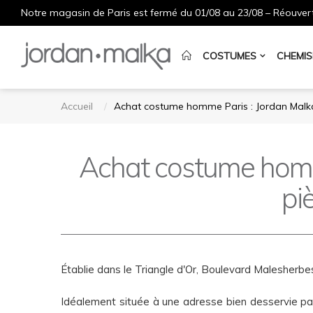
Notre magasin de Paris est fermé du 01/08 au 23/08 – Réouvert
COSTUMES
CHEMIS
Accueil
Achat costume homme Paris : Jordan Malka 
Achat costume homme
pi
Établie dans le Triangle d'Or, Boulevard Malesherb
Idéalement située à une adresse bien desservie pa