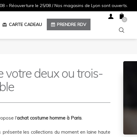
08 – Réouverture le 25/08 / Nos magasins de Lyon sont ouverts.
0
CARTE CADEAU
PRENDRE RDV
redeem
votre deux ou trois-
ble
opose l'
achat costume homme à Paris
.
s
présente les collections du moment en laine haute