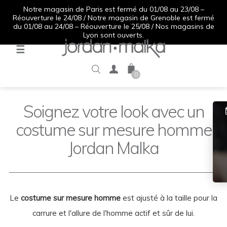
Notre magasin de Paris est fermé du 01/08 au 23/08 –
Réouverture le 24/08 / Notre magasin de Grenoble est fermé
du 01/08 au 24/08 – Réouverture le 25/08 / Nos magasins de
Lyon sont ouverts.
Basculer
☰
la
navigation
0
Soignez votre look avec un
costume sur mesure homme
Jordan Malka
Le
costume sur mesure homme
est ajusté à la taille pour la
carrure et l'allure de l'homme actif et sûr de lui.