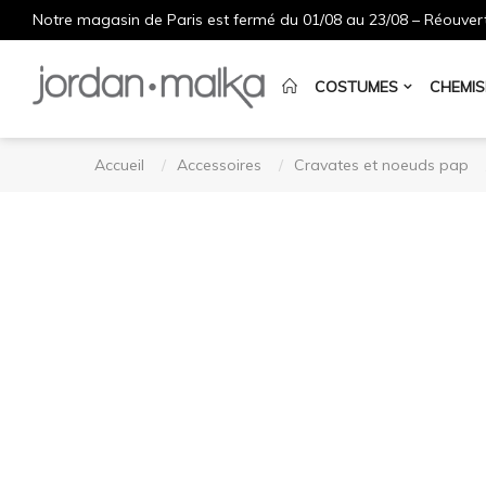
Notre magasin de Paris est fermé du 01/08 au 23/08 – Réouvert
COSTUMES
CHEMIS
Accueil
Accessoires
Cravates et noeuds pap