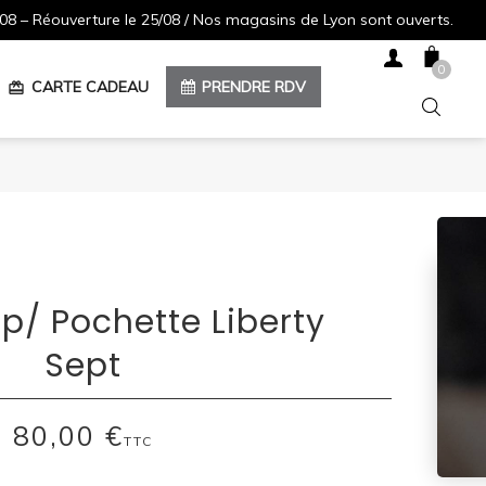
08 – Réouverture le 25/08 / Nos magasins de Lyon sont ouverts.
0
CARTE CADEAU
PRENDRE RDV
redeem
p/ Pochette Liberty
Sept
80,00 €
TTC