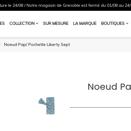
ure le 24/08 / Notre magasin de Grenoble est fermé du 01/08 au 24/
ES
COLLECTION
SUR MESURE
LA MARQUE
BOUTIQUES
Noeud Pap/ Pochette Liberty Sept
Noeud Pa