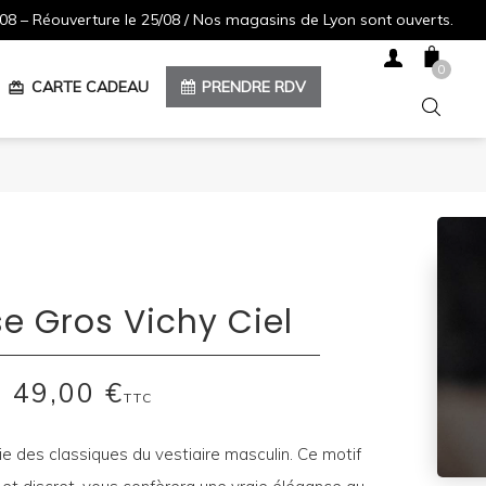
08 – Réouverture le 25/08 / Nos magasins de Lyon sont ouverts.
0
CARTE CADEAU
PRENDRE RDV
redeem
e Gros Vichy Ciel
49,00 €
TTC
ie des classiques du vestiaire masculin. Ce motif