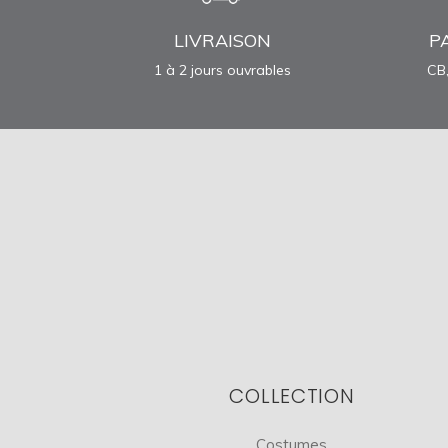
LIVRAISON
P
1 à 2 jours ouvrables
CB,
COLLECTION
Costumes