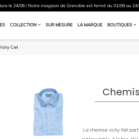
ure le 24/08 / Notre magasin de Grenoble est fermé du 01/08 au 24/
ES
COLLECTION
SUR MESURE
LA MARQUE
BOUTIQUES
ichy Ciel
Chemis
La chemise vichy fait part