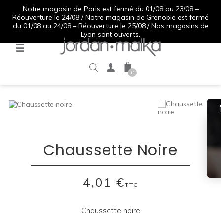
Notre magasin de Paris est fermé du 01/08 au 23/08 –
Réouverture le 24/08 / Notre magasin de Grenoble est fermé
du 01/08 au 24/08 – Réouverture le 25/08 / Nos magasins de
Lyon sont ouverts.
Basculer
☰
la
navigation
0
Chaussette Noire
4,01 €
TTC
Chaussette noire