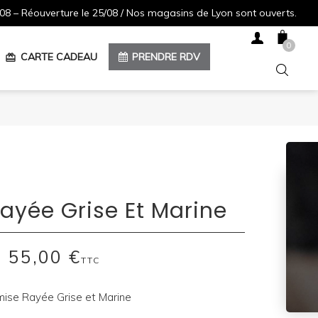
08 – Réouverture le 25/08 / Nos magasins de Lyon sont ouverts.
0
CARTE CADEAU
PRENDRE RDV
redeem
ayée Grise Et Marine
55,00 €
TTC
ise Rayée Grise et Marine