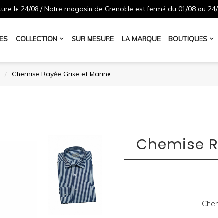
ure le 24/08 / Notre magasin de Grenoble est fermé du 01/08 au 24/
ES
COLLECTION
SUR MESURE
LA MARQUE
BOUTIQUES
Chemise Rayée Grise et Marine
Chemise R
Chem